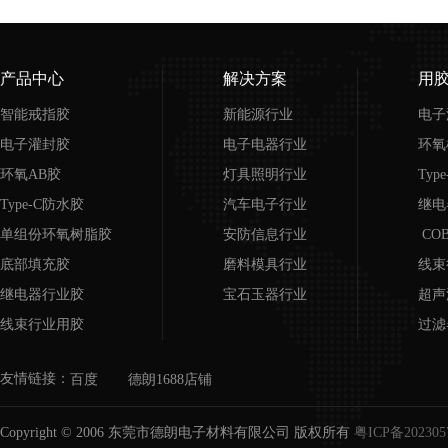
产品中心
解决方案
用
智能戒指胶
新能源行业
电子
电子灌封胶
电子电器行业
环氧
环氧AB胶
灯具照明行业
Typ
Type-C防水胶
汽车电子行业
继电
单组份环氧树脂胶
安防信息行业
CO
底部填充胶
磨料模具行业
线束
继电器行业胶
宝石玉器行业
超声
线束行业用胶
过滤
超声波行业用胶
磨具
友情链接：
百度
德朗1688店铺
COB邦定胶
宝石
过滤器/滤芯用胶
Copyright © 2006 东莞市德朗电子材料有限公司 版权所有
粤ICP备202305
磨具胶水