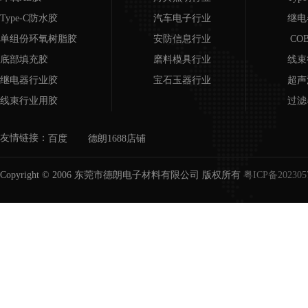
Type-C防水胶
汽车电子行业
继电
单组份环氧树脂胶
安防信息行业
CO
底部填充胶
磨料模具行业
线束
继电器行业胶
宝石玉器行业
超声
线束行业用胶
过滤
超声波行业用胶
磨具
友情链接：
百度
德朗1688店铺
COB邦定胶
宝石
过滤器/滤芯用胶
Copyright © 2006 东莞市德朗电子材料有限公司 版权所有
粤ICP备202305
磨具胶水