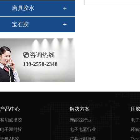
磨具胶水
宝石胶
咨询热线
139-2558-2348
产品中心
解决方案
用
智能戒指胶
新能源行业
电子
电子灌封胶
电子电器行业
环氧
环氧AB胶
灯具照明行业
Typ