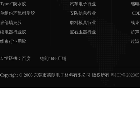
Type-C防水胶
汽车电子行业
继电
单组份环氧树脂胶
安防信息行业
CO
底部填充胶
磨料模具行业
线束
继电器行业胶
宝石玉器行业
超声
线束行业用胶
过滤
超声波行业用胶
磨具
友情链接：
百度
德朗1688店铺
COB邦定胶
宝石
过滤器/滤芯用胶
Copyright © 2006 东莞市德朗电子材料有限公司 版权所有
粤ICP备202305
磨具胶水