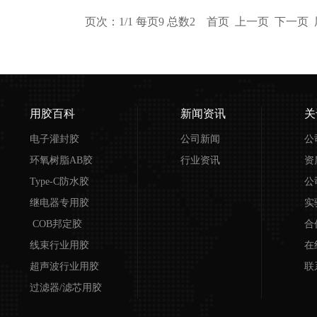
页次：1/1 每页9 总数2 首页 上一页 下一页
用胶百科
新闻资讯
关
电子灌封胶
公司新闻
公
环氧树脂AB胶
行业资讯
资
Type-C防水胶
公
继电器专用胶
实
COB邦定胶
合
线束行业用胶
在
超声波行业用胶
联
过滤器/滤芯用胶
磨具胶水