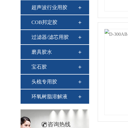
超声波行业用胶
COB邦定胶
过滤器/滤芯用胶
磨具胶水
宝石胶
头梳专用胶
环氧树脂溶解液
咨询热线