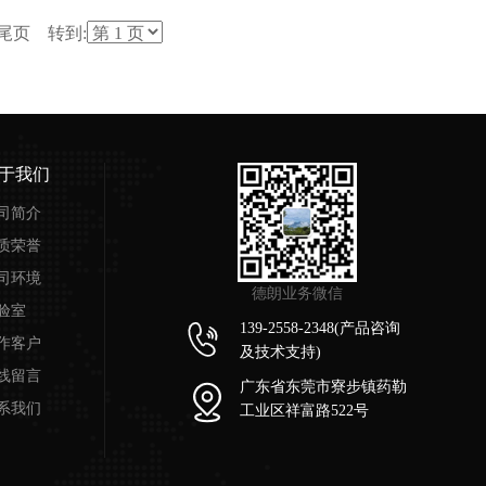
 尾页 转到:
于我们
司简介
质荣誉
司环境
德朗业务微信
验室
139-2558-2348(产品咨询
作客户
及技术支持)
线留言
广东省东莞市寮步镇药勒
系我们
工业区祥富路522号