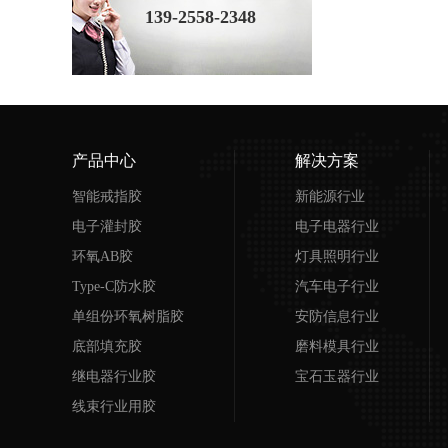
139-2558-2348
产品中心
解决方案
智能戒指胶
新能源行业
电子灌封胶
电子电器行业
环氧AB胶
灯具照明行业
Type-C防水胶
汽车电子行业
单组份环氧树脂胶
安防信息行业
底部填充胶
磨料模具行业
继电器行业胶
宝石玉器行业
线束行业用胶
超声波行业用胶