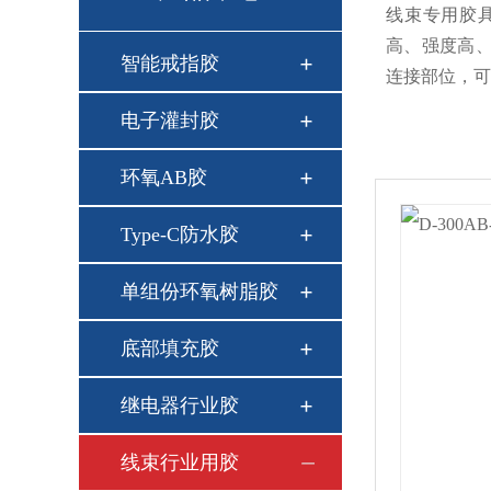
线束专用胶
高、强度高
智能戒指胶
连接部位，可
电子灌封胶
环氧AB胶
Type-C防水胶
单组份环氧树脂胶
底部填充胶
继电器行业胶
线束行业用胶