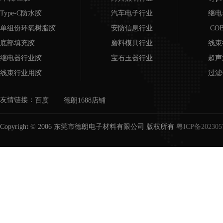
Type-C防水胶
汽车电子行业
继电
单组份环氧树脂胶
安防信息行业
CO
底部填充胶
磨料模具行业
线束
继电器行业胶
宝石玉器行业
超声
线束行业用胶
过滤
超声波行业用胶
磨具
友情链接：
百度
德朗1688店铺
COB邦定胶
宝石
过滤器/滤芯用胶
Copyright © 2006 东莞市德朗电子材料有限公司 版权所有
粤ICP备202305
磨具胶水