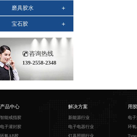
磨具胶水
宝石胶
咨询热线
139-2558-2348
产品中心
解决方案
用
智能戒指胶
新能源行业
电子
电子灌封胶
电子电器行业
环氧
环氧AB胶
灯具照明行业
Typ