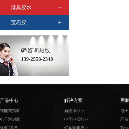
磨具胶水
宝石胶
咨询热线
139-2558-2348
产品中心
解决方案
用
智能戒指胶
新能源行业
电子
电子灌封胶
电子电器行业
环氧
环氧AB胶
灯具照明行业
Typ