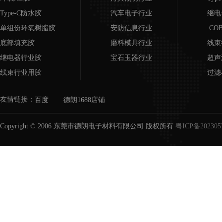
Type-C防水胶
汽车电子行业
继电
单组份环氧树脂胶
安防信息行业
CO
底部填充胶
磨料模具行业
线束
继电器行业胶
宝石玉器行业
超声
线束行业用胶
过滤
超声波行业用胶
磨具
友情链接：
百度
德朗1688店铺
COB邦定胶
宝石
过滤器/滤芯用胶
Copyright © 2006 东莞市德朗电子材料有限公司 版权所有
粤ICP备202305
磨具胶水