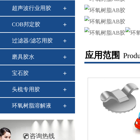
超声波行业用胶
COB邦定胶
过滤器/滤芯用胶
应用范围
Produ
磨具胶水
宝石胶
头梳专用胶
环氧树脂溶解液
咨询热线