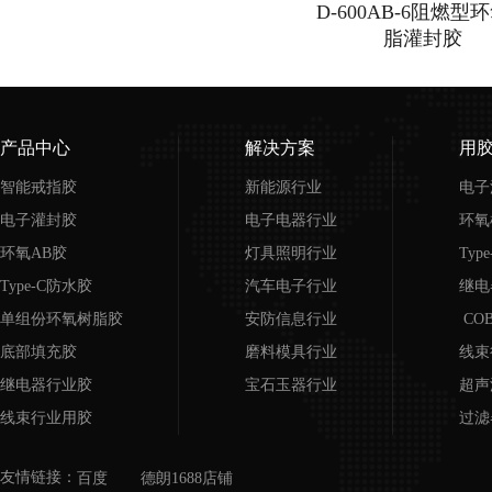
D-600AB-6阻燃型
脂灌封胶
产品中心
解决方案
用
智能戒指胶
新能源行业
电子
电子灌封胶
电子电器行业
环氧
环氧AB胶
灯具照明行业
Typ
Type-C防水胶
汽车电子行业
继电
单组份环氧树脂胶
安防信息行业
CO
底部填充胶
磨料模具行业
线束
继电器行业胶
宝石玉器行业
超声
线束行业用胶
过滤
超声波行业用胶
磨具
友情链接：
百度
德朗1688店铺
COB邦定胶
宝石