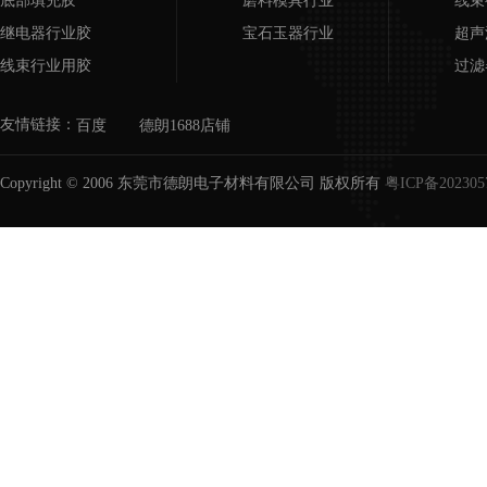
底部填充胶
磨料模具行业
线束
继电器行业胶
宝石玉器行业
超声
线束行业用胶
过滤
超声波行业用胶
磨具
友情链接：
百度
德朗1688店铺
COB邦定胶
宝石
过滤器/滤芯用胶
Copyright © 2006 东莞市德朗电子材料有限公司 版权所有
粤ICP备202305
磨具胶水