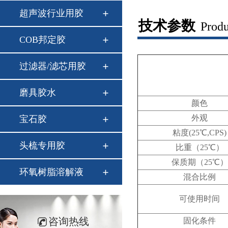
超声波行业用胶
技术参数
Produ
COB邦定胶
过滤器/滤芯用胶
磨具胶水
颜色
外观
宝石胶
粘度(25℃,CPS)
头梳专用胶
比重（25℃）
保质期（25℃）
环氧树脂溶解液
混合比例
可使用时间
咨询热线
固化条件