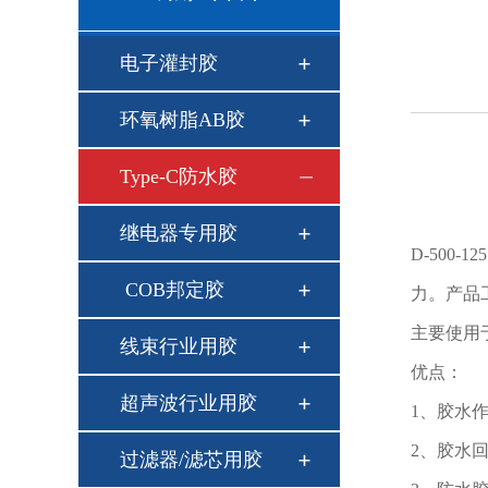
电子灌封胶
环氧树脂AB胶
Type-C防水胶
继电器专用胶
D-500
COB邦定胶
力。产品
主要使用
线束行业用胶
优点：
超声波行业用胶
1、胶水
2、胶水
过滤器/滤芯用胶